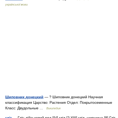
української мови
Шиповник донецкий
— ? Шиповник донецкий Научная
классификация Царство: Растения Отдел: Покрытосеменные
Класс: Двудольные …
Википедия
гліг
— Гліг: військовий ряд [IV] глід [2;XIII] глід, шипшина [8] Гліг