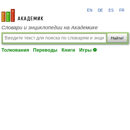
EN
DE
ES
FR
academic.ru
Словари и энциклопедии на Академике
Найти!
Толкования
Переводы
Книги
Игры ⚽