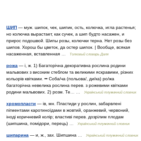
ШИП
— муж. шипок, чек, шипик, ость, колючка, игла растенья;
но колючка вырастает, как сучек, а шип будто насажен, и
прирос подошвой. Шипы розы, колючки терна. Нет розы без
шипов. Хорош бы цветок, да остер шипок. | Вообще, всякая
насаженная, вставленная …
Толковый словарь Даля
рожа
— і, ж. 1) Багаторічна декоративна рослина родини
мальвових з високим стеблом та великими яскравими, різних
кольорів квітками. •• Соба/ча (польова/, ди/ка) ро/жа
багаторічна невелика рослина перев. з рожевими квітками
родини мальвових. 2) розм. Те… …
Український тлумачний словник
хромопласти
— ів, мн. Пластиди у рослин, забарвлені
пігментами каротиноїдами в жовтий, оранжевий, червоний,
іноді коричневий колір; властиві перев. дозрілим плодам
(шипшина, помідори, перець) …
Український тлумачний словник
шипарина
— и, ж., зах. Шипшина …
Український тлумачний словник