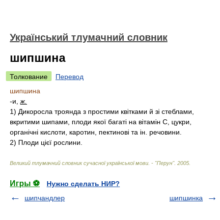
Український тлумачний словник
шипшина
Толкование
Перевод
шипшина
-и,
ж.
1)
Дикоросла троянда з простими квітками й зі стеблами,
вкритими шипами, плоди якої багаті на вітамін C, цукри,
органічні кислоти, каротин, пектинові та ін. речовини.
2)
Плоди цієї рослини.
Великий тлумачний словник сучасної української мови. - "Перун"
.
2005
.
Игры ⚽
Нужно сделать НИР?
шипчандлер
шипшинка