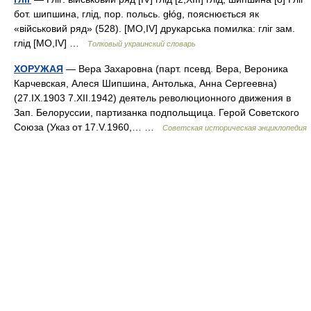
бот. шипшина, глід, пор. польсь. głóg, пояснюється як
«військовий ряд» (528). [MО,IV] друкарська помилка: гліг зам.
глід [MО,IV] …
Толковый украинский словарь
ХОРУЖАЯ
— Вера Захаровна (парт. псевд. Вера, Вероника
Карчевская, Алеся Шипшина, Антолька, Анна Сергеевна)
(27.IX.1903 7.XII.1942) деятель революционного движения в
Зап. Белоруссии, партизанка подпольщица. Герой Советского
Союза (Указ от 17.V.1960,… …
Советская историческая энциклопедия