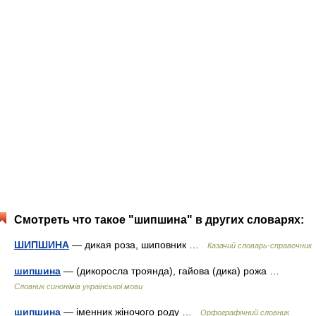
Смотреть что такое "шипшина" в других словарях:
ШИПШИНА
— дикая роза, шиповник …
Казачий словарь-справочник
шипшина
— (дикоросла троянда), гайова (дика) рожа …
Словник синонімів української мови
шипшина
— іменник жіночого роду …
Орфографічний словник